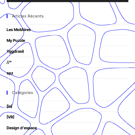
Articles Récents
Les MoliAires
My Puzzle
Yggdrasil
//*
spz
Catégories
[ia]
[VR]
Design d'espace