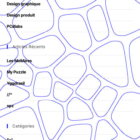
Design graphique
Design produit
PCdlabs
Articles Récents
Les MoliAires
My Puzzle
Yggdrasil
//*
spz
Catégories