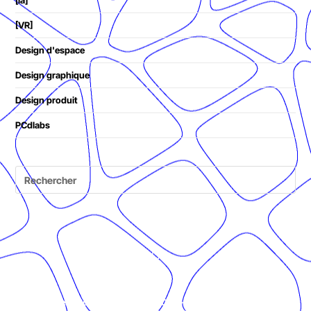
[ia]
[VR]
Design d'espace
Design graphique
Design produit
PCdlabs
© Présent Composé design - 2024 - Tous droits réservés -