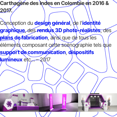
Carthagène des Indes en Colombie en 2016 &
2017.
Conception du
design général
, de l’
identité
graphique
, des
rendus 3D photo-réalistes
, des
plans de fabrication
, ainsi que de tous les
éléments composant cette scénographie tels que
support de communication
,
dispositifs
lumineux
etc… – 2017