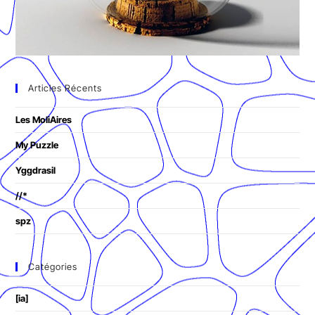
Articles Récents
Les MoliAires
My Puzzle
Yggdrasil
//*
spz
Catégories
[ia]