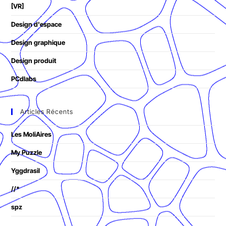
[VR]
Design d'espace
Design graphique
Design produit
PCdlabs
Articles Récents
Les MoliAires
My Puzzle
Yggdrasil
//*
spz