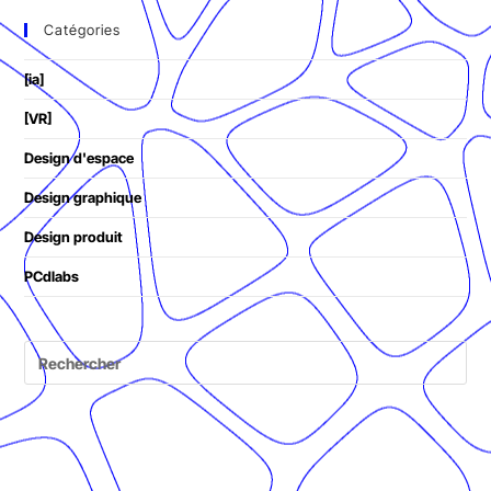
Catégories
[ia]
[VR]
Design d'espace
Design graphique
Design produit
PCdlabs