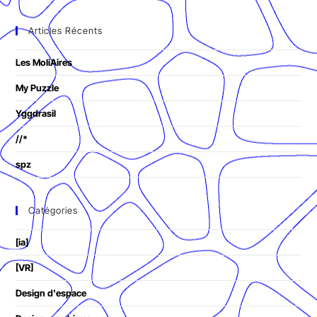
Articles Récents
Les MoliAires
My Puzzle
Yggdrasil
//*
spz
Catégories
[ia]
[VR]
Design d'espace