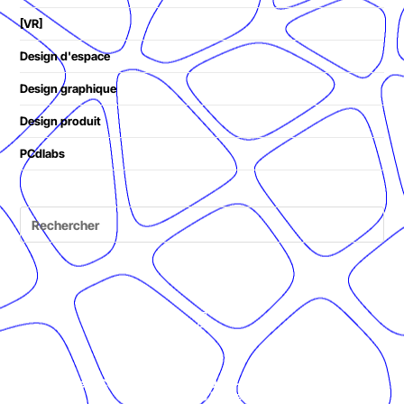
[VR]
Design d'espace
Design graphique
Design produit
PCdlabs
© Présent Composé design - 2024 - Tous droits réservés -
mentions légales