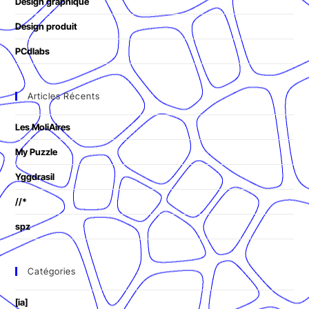
Design graphique
Design produit
PCdlabs
Articles Récents
Les MoliAires
My Puzzle
Yggdrasil
//*
spz
Catégories
[ia]