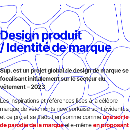
Design produit
/
Identité de marque
Sup. est un projet global de design de marque se
focalisant initialement sur le secteur du
vêtement
– 2023
Les inspirations et références liées à la célèbre
marque de vêtements new yorkaise sont évidentes
et ce projet se traduit en somme comme
une sorte
de parodie de la marque
elle-même
en proposant