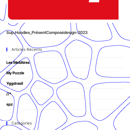
Sup.Hoodies_PrésentComposédesign-2023
Articles Récents
Les MoliAires
My Puzzle
Yggdrasil
//*
spz
Catégories