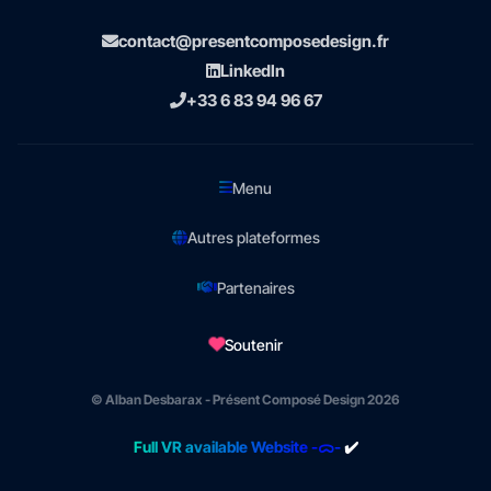
contact@presentcomposedesign.fr
LinkedIn
+33 6 83 94 96 67
Menu
Autres plateformes
Partenaires
Soutenir
© Alban Desbarax - Présent Composé Design 2026
Full VR available Website -ᯅ-
✔️