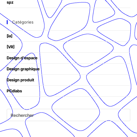
spz
Catégories
[ia]
[VR]
Design d'espace
Design graphique
Design produit
PCdlabs