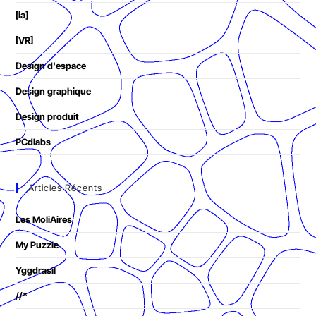
[ia]
[VR]
Design d'espace
Design graphique
Design produit
PCdlabs
Articles Récents
Les MoliAires
My Puzzle
Yggdrasil
//*