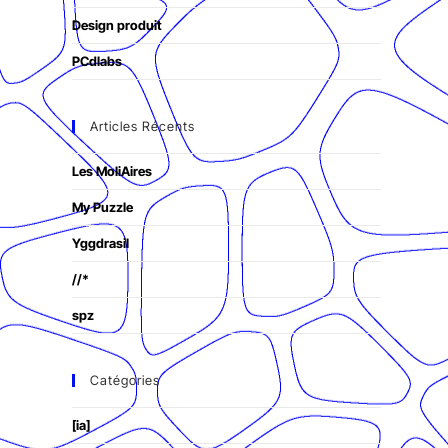
Design produit
PCdlabs
Articles Récents
Les MoliAires
My Puzzle
Yggdrasil
//*
spz
Catégories
[ia]