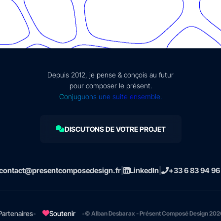
Depuis 2012, je pense & conçois au futur
pour composer le présent.
Conjuguons une suite ensemble.
DISCUTONS DE VOTRE PROJET
contact@presentcomposedesign.fr
|
LinkedIn
|
+33 6 83 94 96
•
Soutenir
•
Partenaires
© Alban Desbarax - Présent Composé Design 202