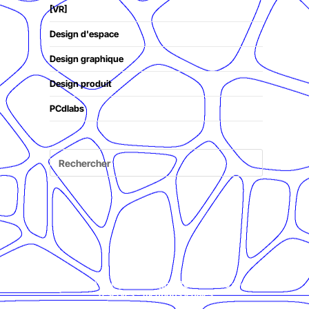
[VR]
Design d'espace
Design graphique
Design produit
PCdlabs
© Présent Composé design - 2024 - Tous droits
réservés -
mentions légales