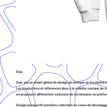
Sup.
Sup. est un projet global de design de marque se focalisant 
Les inspirations et références liées à la célèbre marque d
en proposant différentes variantes de terminaison au préfix
Design prospectif première collection en cours de dévelo