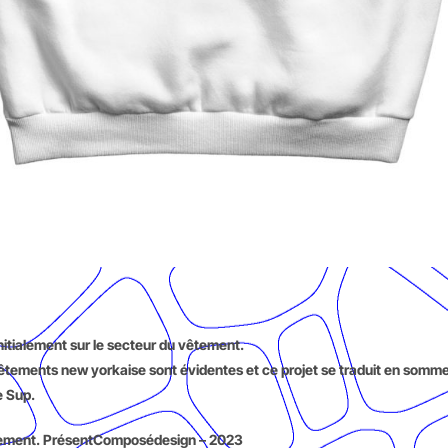
initialement sur le secteur du vêtement.
e vêtements new yorkaise sont évidentes et ce projet se traduit en so
e Sup.
ppement. PrésentComposédesign – 2023