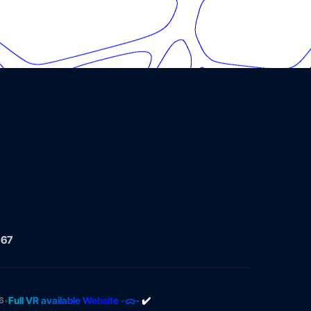
 67
•
Full VR available Website -ᯅ-
✔️
6