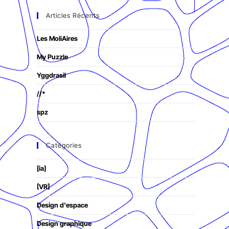
Articles Récents
Les MoliAires
My Puzzle
Yggdrasil
//*
spz
Catégories
[ia]
[VR]
Design d'espace
Design graphique