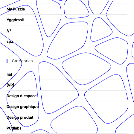
My Puzzle
Yggdrasil
//*
spz
Catégories
[ia]
[VR]
Design d'espace
Design graphique
Design produit
PCdlabs