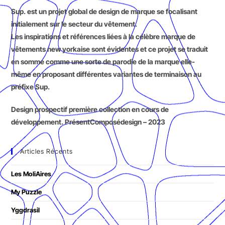
Sup. est un projet global de design de marque se focalisant
initialement sur le secteur du vêtement.
Les inspirations et références liées à la célèbre marque de
vêtements new yorkaise sont évidentes et ce projet se traduit
en somme comme une sorte de parodie de la marque elle-
même en proposant différentes variantes de terminaison au
préfixe Sup.
Design prospectif première collection en cours de
développement. PrésentComposédesign – 2023
Articles Récents
Les MoliAires
My Puzzle
Yggdrasil