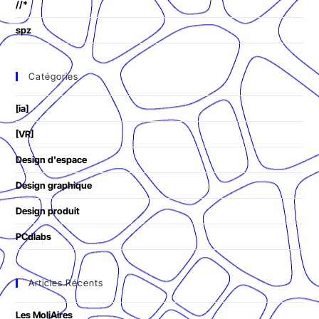
//*
spz
Catégories
[ia]
[VR]
Design d'espace
Design graphique
Design produit
PCdlabs
Articles Récents
Les MoliAires