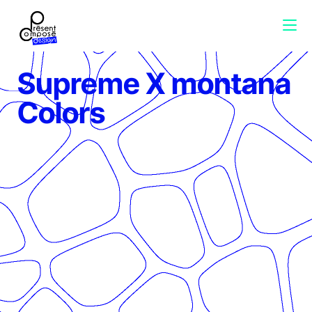
Supreme X montana
Colors