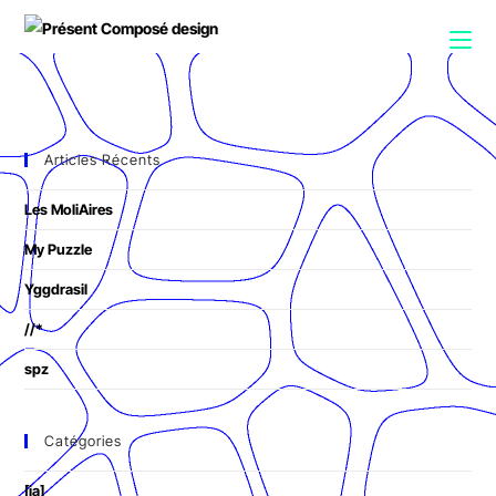
Articles Récents
Les MoliAires
My Puzzle
Yggdrasil
//*
spz
Catégories
[ia]