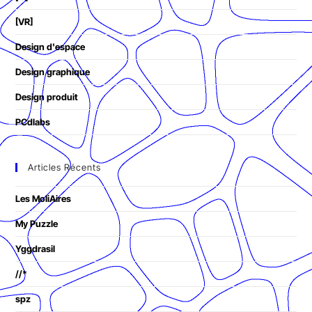
[VR]
Design d'espace
Design graphique
Design produit
PCdlabs
Articles Récents
Les MoliAires
My Puzzle
Yggdrasil
//*
spz