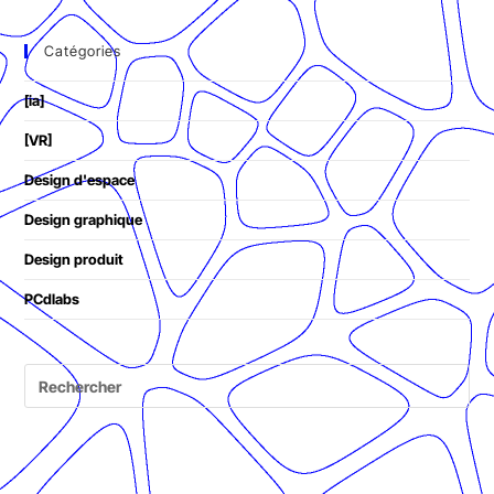
Catégories
[ia]
[VR]
Design d'espace
Design graphique
Design produit
PCdlabs