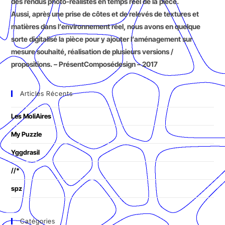
des rendus photo-réalistes en temps réel de la pièce.
Aussi, après une prise de côtes et de relevés de textures et
matières dans l’environnement réel, nous avons en quelque
sorte digitalisé la pièce pour y ajouter l’aménagement sur
mesure souhaité, réalisation de plusieurs versions /
propositions. – PrésentComposédesign – 2017
Articles Récents
Les MoliAires
My Puzzle
Yggdrasil
//*
spz
Catégories