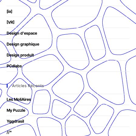
[ia]
[VR]
Design d'espace
Design graphique
Design produit
PCdlabs
Articles Récents
Les MoliAires
My Puzzle
Yggdrasil
//*