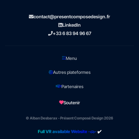
contact@presentcomposedesign.fr
LinkedIn
+33 6 83 94 96 67
Menu
Autres plateformes
Partenaires
Soutenir
© Alban Desbarax - Présent Composé Design 2026
Full VR available Website -ᯅ-
✔️