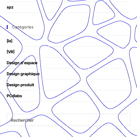
spz
Catégories
[ia]
[VR]
Design d'espace
Design graphique
Design produit
PCdlabs