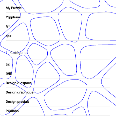
My Puzzle
Yggdrasil
//*
spz
Catégories
[ia]
[VR]
Design d'espace
Design graphique
Design produit
PCdlabs