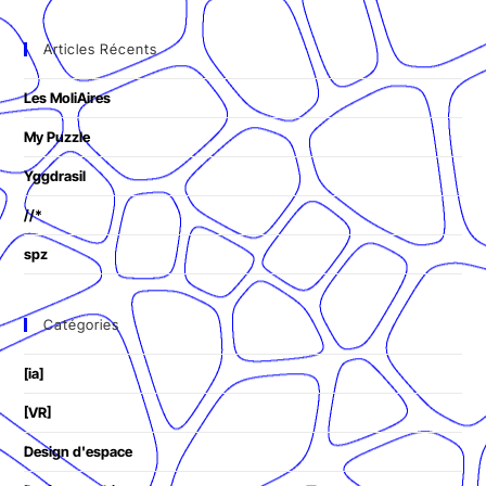
Articles Récents
Les MoliAires
My Puzzle
Yggdrasil
//*
spz
Catégories
[ia]
[VR]
Design d'espace