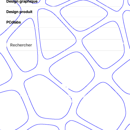
Design graphique
Design produit
PCdlabs
© Présent Composé design - 2024 - Tous droits réservés -
mentions légales