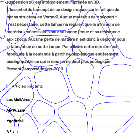
suspension qui est intégralement imprimée en 3D.
L’essentiel du concept de ce design repose sur le fait que de
par sa structure en Voronoï, Aucun matériau de « support »
n’est nécessaire, cette lampe ne requiert que le minimum de
matériaux nécessaires pour sa bonne tenue et sa résistance
aux chocs. Aucune perte de matière n’est donc à déplorer pour
la fabrication de cette lampe. Par ailleurs cette dernière est
fabriquée à la demande à partir de bioplastique entièrement
biodégradable ce qui la rend on ne peut plus écologique.
PrésentComposédesign-2019
Articles Récents
Les MoliAires
My Puzzle
Yggdrasil
//*