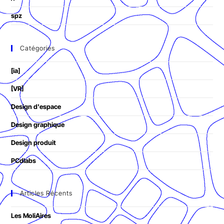
spz
Catégories
[ia]
[VR]
Design d'espace
Design graphique
Design produit
PCdlabs
Articles Récents
Les MoliAires