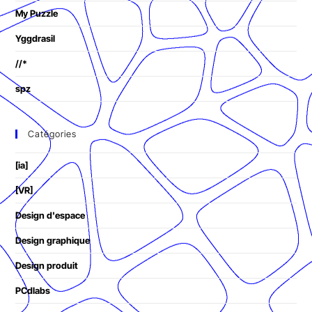
My Puzzle
Yggdrasil
//*
spz
Catégories
[ia]
[VR]
Design d'espace
Design graphique
Design produit
PCdlabs