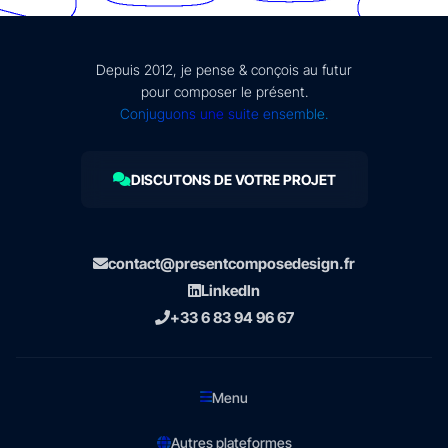
Depuis 2012, je pense & conçois au futur
pour composer le présent.
Conjuguons une suite ensemble.
DISCUTONS DE VOTRE PROJET
contact@presentcomposedesign.fr
LinkedIn
+33 6 83 94 96 67
Menu
Autres plateformes